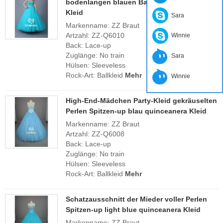
bodenlangen blauen Ballkleid quinceanera
Kleid
Sara
Markenname: ZZ Braut
Artzahl: ZZ-Q6010
Winnie
Back: Lace-up
Zuglänge: No train
Sara
Hülsen: Sleeveless
Rock-Art: Ballkleid
Mehr
Winnie
High-End-Mädchen Party-Kleid gekräuselten
Perlen Spitzen-up blau quinceanera Kleid
Markenname: ZZ Braut
Artzahl: ZZ-Q6008
Back: Lace-up
Zuglänge: No train
Hülsen: Sleeveless
Rock-Art: Ballkleid
Mehr
Schatzausschnitt der Mieder voller Perlen
Spitzen-up light blue quinceanera Kleid
Markenname: ZZ Braut