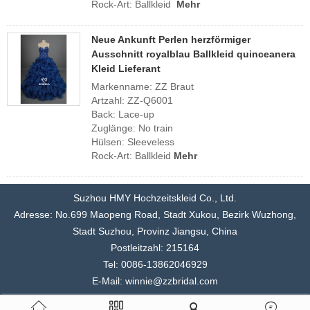
Rock-Art: Ballkleid
Mehr
Neue Ankunft Perlen herzförmiger
Ausschnitt royalblau Ballkleid quinceanera
Kleid Lieferant
Markenname: ZZ Braut
Artzahl: ZZ-Q6001
Back: Lace-up
Zuglänge: No train
Hülsen: Sleeveless
Rock-Art: Ballkleid
Mehr
Suzhou HMY Hochzeitskleid Co., Ltd.
Adresse: No.699 Maopeng Road, Stadt Xukou, Bezirk Wuzhong,
Stadt Suzhou, Provinz Jiangsu, China
Postleitzahl: 215164
Tel: 0086-13862046929
E-Mail: winnie@zzbridal.com