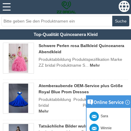
Suche
Top-Qualität Quinceanera Kleid
Schwere Perlen rosa Ballkleid Quinceanera
Abendkleid
Produktabbildung Produktspezifikation Marke
ZZ bridal Produktname S...
Mehr
Atemberaubende OEM-Service plus Größe
Royal Blue Prom Dresses
Produktabbildung Produktspezif
bridal Produktname ...
Mehr
Sara
Tatsächliche Bilder wulstige Schatz
Winnie