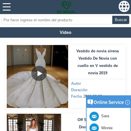
Buscar
Video
Vestido de novia sirena
Vestido De Novia con
cuello en V vestido de
novia 2019
Autor
Duración
Fecha
2019-02-20
Sara
Off Shoulder Wedding
Dresses Italian Satin
Winnie