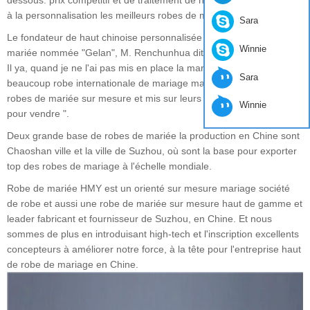
dessous: prix compétitif et de traitement de haute qualité sont la clé
à la personnalisation les meilleurs robes de mariage en Chine.
Sara
Le fondateur de haut chinoise personnalisée marque de robes de
Winnie
mariée nommée "Gelan", M. Renchunhua dit: "plus d'une décennie
Il ya, quand je ne l'ai pas mis en place la marque de Gelan,
Sara
beaucoup robe internationale de mariage marques acheté mes
robes de mariée sur mesure et mis sur leurs marques de marque
Winnie
pour vendre ".
Deux grande base de robes de mariée la production en Chine sont
Chaoshan ville et la ville de Suzhou, où sont la base pour exporter
top des robes de mariage à l'échelle mondiale.
Robe de mariée HMY est un orienté sur mesure mariage société
de robe et aussi une robe de mariée sur mesure haut de gamme et
leader fabricant et fournisseur de Suzhou, en Chine. Et nous
sommes de plus en introduisant high-tech et l'inscription excellents
concepteurs à améliorer notre force, à la tête pour l'entreprise haut
de robe de mariage en Chine.