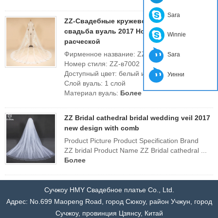
Sara
ZZ-Свадебные кружево кромка Свадебная
свадьба вуаль 2017 Новый дизайн с
Winnie
расческой
Фирменное название: ZZ невесты
Sara
Номер стиля: ZZ-в7002
Доступный цвет: белый или слоновая кость
Уинни
Слой вуаль: 1 слой
Материал вуаль:
Более
ZZ Bridal cathedral bridal wedding veil 2017
new design with comb
Product Picture Product Specification Brand
ZZ bridal Product Name ZZ Bridal cathedral ...
Более
Сучжоу HMY Свадебное платье Co., Ltd.
Адрес: No.699 Maopeng Road, город Сюкоу, район Учжун, город
Сучжоу, провинция Цзянсу, Китай