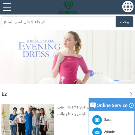
يبحث
عنا
زفاف Huameiyueاللباس المحدودة هي عبارة عن
مجموعة من تصميم وتجهيز اللباس والانتاج والب...
Sara
Winnie