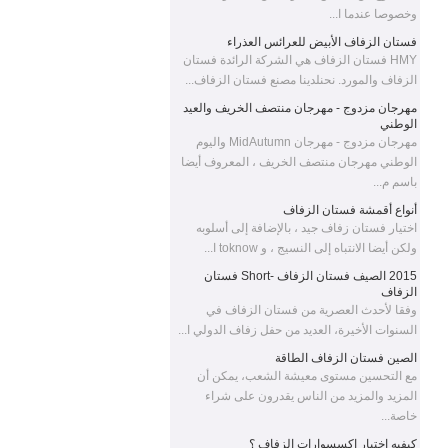
وخصوصا عندما ا...
العنق حبيبته الدانتيل appliqued
الديكور ثوب الزفاف المصنع
فستان الزفاف الأبيض للعرائس العذراء
HMY فستان الزفاف هي الشركة الرائدة فستان
الزفاف والمورد. نحنلدينا مصنع فستان الزفاف...
مهرجان مزدوج - مهرجان منتصف الخريف والعيد
من المألوف الأكمام كاب مطرز
الوطني
س الرقبة حورية البحر المظلم
مهرجان مزدوج - مهرجان MidAutumn واليوم
مصنع فستان سهرة أخضر
الوطني مهرجان منتصف الخريف ، المعروف أيضا
باسم م...
أنواع أقمشة فستان الزفاف
اختيار فستان زفاف جيد ، بالإضافة إلى أسلوبه
ارتفع الصين الجانب المورد
ولكن أيضا الانتباه إلى النسيج ، و toknow ا...
الانقسام الشيفون حورية البحر
2015 الصيف فستان الزفاف -Short فستان
طويل فستان سهرة أحمر مع
الزفاف
شال
وفقا لأحدث العصرية من فستان الزفاف في
السنوات الأخيرة، العديد من حفل زفاف الدولي ا...
الصين فستان الزفاف الطاقة
الصين قبالة الكتف مطرز العنق
مع التحسين مستوى معيشة الشعب، يمكن أن
حبيبته طويلة الأكمام المخملية
المزيد والمزيد من الناس يقدرون على شراء
حورية البحر مساء اللباس
خاصة...
الطويل
كيفيه اختيار إكسسوارات الزفاف ؟