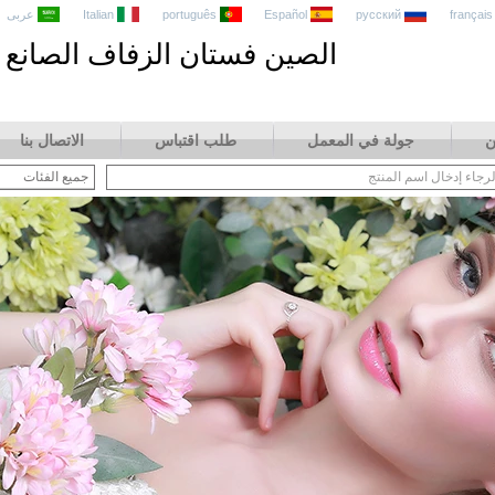
français
русский
Español
português
Italian
عربى
الصين فستان الزفاف الصانع
ن
جولة في المعمل
طلب اقتباس
الاتصال بنا
جميع الفئات