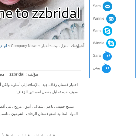
Sara
Winnie
Sara
Winnie
أخبار
موقعك :
منزل، بيت
>
أخبار
>
Company News
>
Sara
ويني
مؤلف :
zzbridal
مص
سوف نقدم تحليل مفصل لفساتين الزفاف:
قماش الساتان ، قماش سميك قليلاً ، 