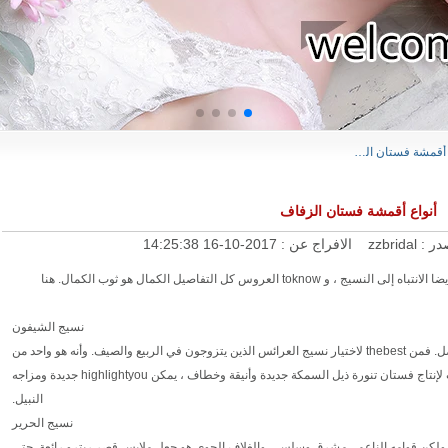
أنواع أقمشة فستان الزفاف
أنواع أقمشة فستان الزفاف
در :
zzbridal
الافراج عن :
2017-10-16 14:25:38
اختيار فستان زفاف جيد ، بالإضافة إلى أسلوبه ولكن أيضا الانتباه إلى النسيج ، و toknow العروس كل التفاصيل الكمال هو ثوب الكمال. هنا
نسيج الشيفون
نسيج خفيف ، ناعم ، شفاف ، أنيق ، مريح ، ثنى أفضل. فمن thebest لاختيار نسيج العرائس الذين يتزوجون في الربيع والصيف. وأنه هو واحد من
المواد المثالية لصنع فستان الزفاف. الشيفون مناسب لإنتاج فستان تنورة ذيل السمكة جديدة وأنيقة وخطاف ، يمكن highlightyou جديدة ومزاجه
النبيل.
نسيج الحرير
ولكن قوامه الناعم ، مشرق وسلس ، والغلاف الجوي هو جعل ملابس قصر ريترو رائعة. حتى