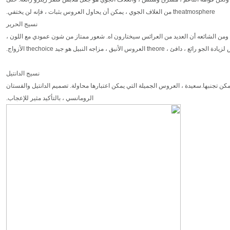
theatmosphere من الغلاف الجوي ، يمكن أن يحاول العروس بثبات ، فإنه لن يختفي.
نسيج الحرير
ة. ومن الشائعه أن العديد من العرائس سيختارون اه. شعور ممتاز من شون عمودي مع اللون ،
th العروس الأنيق ، مزاجه النبيل هو جيد thechoice الأزواج.
نسيج الدانتيل
كن تجنبها.سعيدة ، العروس الجميلة التي يمكن اعتبارها محاولة. تصميم الدانتيل والفستان
الرومانسي ، بالتأكيد مثير للإعجاب.