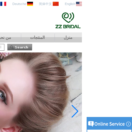
Deutsche
简体中文
English
منزل
المنتجات
من نح