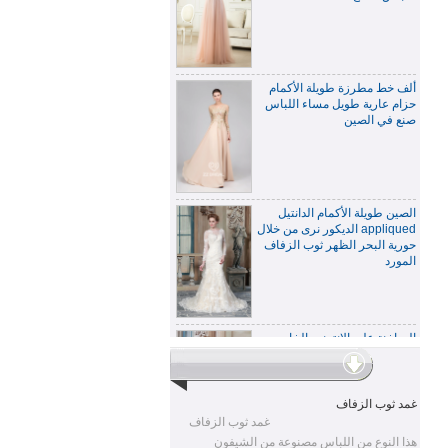
ألف خط مطرزة طويلة الأكمام
حزام عارية طويل مساء اللباس
صنع في الصين
الصين طويلة الأكمام الدانتيل
appliqued الديكور نرى من خلال
حورية البحر الظهر ثوب الزفاف
المورد
الساخنة على الانترنت الخامس
الرقبة نرى من خلال الخلفي
غطاء الأكمام الدانتيل حورية
البحر أسفل فستان الزفاف
غمد ثوب الزفاف
غمد ثوب الزفاف
هذا النوع من اللباس مصنوعة من الشيفون
ممتاز طويلة الأكمام قبالة الكتف