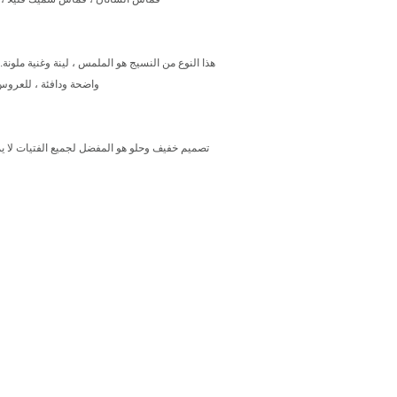
هذا النوع من النسيج هو الملمس ، لينة وغنية ملون
واضحة ودافئة ، للعروس لزيادة الجو رائع ، دافئ ، eore
تصميم خفيف وحلو هو المفضل لجميع الفتيات لا يم