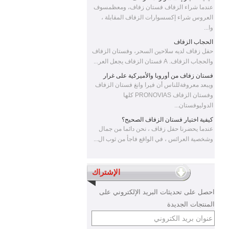
عندما شراء الزفاف فستان زفاف، ومعظمسوف
العروس شراء إكسسوارات الزفاف المقابلة ،
مطرز أنيقة جبر الدانتيل نصف كم
وا...
أحمر طويل مساء اللباس صنع
في الصين
الحجاب الزفاف
حفل زفاف لديه سلاحين السحر، وفستان الزفاف
والحجاب الزفاف. A فستان الزفاف يجعل العر...
فستان زفاف من أوروبا والأميركية على غرار
ويبعد معروفةللناس أن فيرا وانغ فستان الزفاف
جودة عالية طويلة الأكمام قبالة
وفستان الزفاف PRONOVIAS كلها
الكتف مطرز حورية البحر الأحمر
الدوليوفستان...
مساء اللباس الطويل المورد
كيفية اختيار فستان الزفاف الصحيح؟
عندما يحضرنا حفل زفاف ، نحن دائما من جمال
وشخصية العرائس ، في الواقع فاجأ من ثوب ال...
أنيقة غير مرئية تول أكمام مطرز
طول الكلمة عارية طويل مساء
اللباس مصنع
الإشتراك
احصل على تحديثات البريد الإلكتروني على
المنتجات الجديدة
ألف خط مطرزة طويلة الأكمام
حزام عارية طويل مساء اللباس