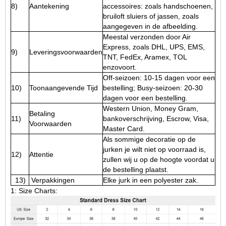
8)
Aantekening
accessoires: zoals handschoenen,
bruiloft sluiers of jassen, zoals
aangegeven in de afbeelding.
Meestal verzonden door Air
Express, zoals DHL, UPS, EMS,
9)
Leveringsvoorwaarden
TNT, FedEx, Aramex, TOL
enzovoort.
Off-seizoen: 10-15 dagen voor een
10)
Toonaangevende Tijd
bestelling; Busy-seizoen: 20-30
dagen voor een bestelling.
Western Union, Money Gram,
Betaling
11)
bankoverschrijving, Escrow, Visa,
Voorwaarden
Master Card.
Als sommige decoratie op de
jurken je wilt niet op voorraad is,
12)
Attentie
zullen wij u op de hoogte voordat u
de bestelling plaatst.
13)
Verpakkingen
Elke jurk in een polyester zak.
1: Size Charts: