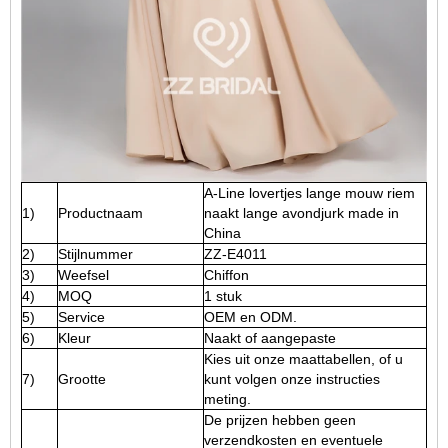
A-Line lovertjes lange mouw riem
1)
Productnaam
naakt lange avondjurk made in
China
2)
Stijlnummer
ZZ-E4011
3)
Weefsel
Chiffon
4)
MOQ
1 stuk
5)
Service
OEM en ODM.
6)
Kleur
Naakt of aangepaste
Kies uit onze maattabellen, of u
7)
Grootte
kunt volgen onze instructies
meting.
De prijzen hebben geen
verzendkosten en eventuele