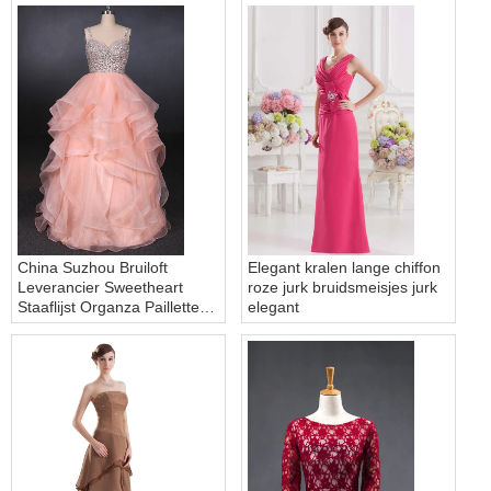
China Suzhou Bruiloft
Elegant kralen lange chiffon
Leverancier Sweetheart
roze jurk bruidsmeisjes jurk
Staaflijst Organza Pailletten
elegant
Ruches Roze Trouwjurk
Bruidsjurk