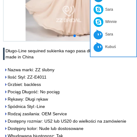
Sara
Winnie
Sara
Kubuś
Długo-Line sequined sukienka nago pasa długi rękaw wieczorny
made in China
Nazwa marki: ZZ ślubny
Ilość Styl: ZZ-E4011
Grzbiet: backless
Pociąg Długość: No pociąg
Rękawy: Długi rękaw
Spódnica Styl:-Line
Rodzaj zasilania: OEM Service
Dostępny rozmiar: US2 lub US20 do wielkości na zamówienie
Dostępny kolor: Nude lub dostosowane
Wbudowana biustonosz: Tak