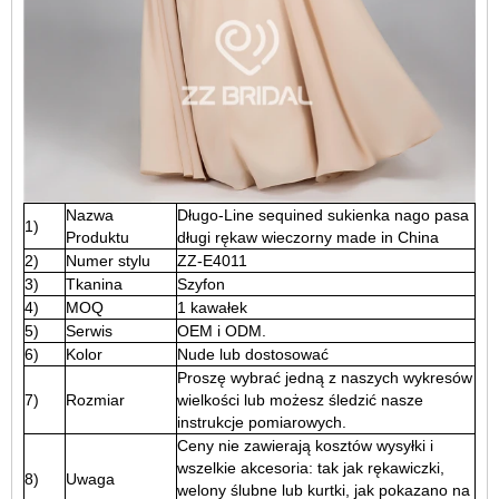
Nazwa
Długo-Line sequined sukienka nago pasa
1)
Produktu
długi rękaw wieczorny made in China
2)
Numer stylu
ZZ-E4011
3)
Tkanina
Szyfon
4)
MOQ
1 kawałek
5)
Serwis
OEM i ODM.
6)
Kolor
Nude lub dostosować
Proszę wybrać jedną z naszych wykresów
7)
Rozmiar
wielkości lub możesz śledzić nasze
instrukcje pomiarowych.
Ceny nie zawierają kosztów wysyłki i
wszelkie akcesoria: tak jak rękawiczki,
8)
Uwaga
welony ślubne lub kurtki, jak pokazano na