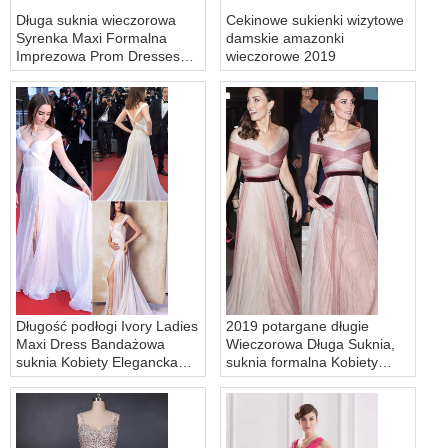
Długa suknia wieczorowa
Cekinowe sukienki wizytowe
Syrenka Maxi Formalna
damskie amazonki
Imprezowa Prom Dresses
wieczorowe 2019
Czarna
Długość podłogi Ivory Ladies
2019 potargane długie
Maxi Dress Bandażowa
Wieczorowa Długa Suknia,
suknia Kobiety Elegancka
suknia formalna Kobiety
cekinowa sukienka
vestidos de fiesta Wieczór
Suknia