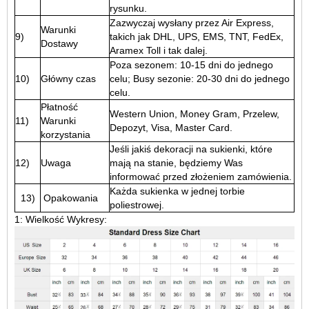
rysunku.
Zazwyczaj wysłany przez Air Express,
Warunki
9)
takich jak DHL, UPS, EMS, TNT, FedEx,
Dostawy
Aramex Toll i tak dalej.
Poza sezonem: 10-15 dni do jednego
10)
Główny czas
celu; Busy sezonie: 20-30 dni do jednego
celu.
Płatność
Western Union, Money Gram, Przelew,
11)
Warunki
Depozyt, Visa, Master Card.
korzystania
Jeśli jakiś dekoracji na sukienki, które
12)
Uwaga
mają na stanie, będziemy Was
informować przed złożeniem zamówienia.
Każda sukienka w jednej torbie
13)
Opakowania
poliestrowej.
1: Wielkość Wykresy: