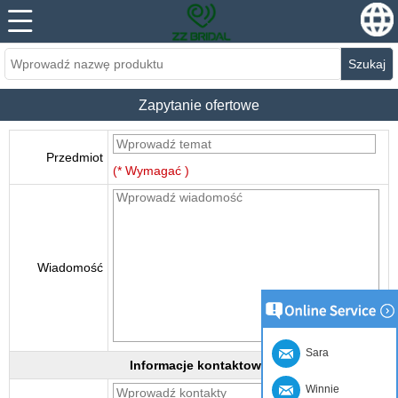
Szukaj
Zapytanie ofertowe
Przedmiot
(* Wymagać )
Wiadomość
Sara
Informacje kontaktowe
Winnie