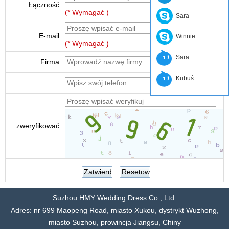
Łączność
(* Wymagać )
Sara
E-mail
Winnie
(* Wymagać )
Sara
Firma
Kubuś
zweryfikować
Suzhou HMY Wedding Dress Co., Ltd.
Adres: nr 699 Maopeng Road, miasto Xukou, dystrykt Wuzhong,
miasto Suzhou, prowincja Jiangsu, Chiny