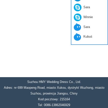
Sara
Winnie
Sara
Kubuś
Suzhou HMY Wedding Dress Co., Ltd.
Adres: nr 699 Maopeng Road, miasto Xukou, dystrykt Wuzhong, miasto
Suzhou, prowincja Jiangsu, Chiny
Kod pocztowy: 215164
Tel: 0086-13862046929